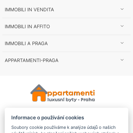
Praga 4
IMMOBILI IN VENDITA
Praga 6
Praga 8
IMMOBILI IN AFFITO
Praga 10
IMMOBILI A PRAGA
Immobili
all'estero
APPARTAMENTI-PRAGA
erca
il filtro
Informace o používání cookies
Soubory cookie používáme k analýze údajů o našich