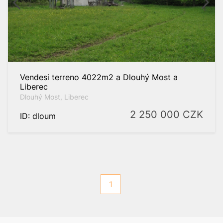
Vendesi terreno 4022m2 a Dlouhý Most a
Liberec
Dlouhý Most, Liberec
2
a
m
2 250 000
CZK
ID: dloum
1
Praga Ovest
Praga 2