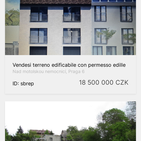
li
a
Vendesi terreno edificabile con permesso edille
Nad motolskou nemocnicí, Praga 6
18 500 000
CZK
ID: sbrep