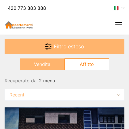
+420 773 883 888
Nascondi filtro
Filtro esteso
Affitto
Vendita
Affitto
Recuperato da
2 menu
Recenti