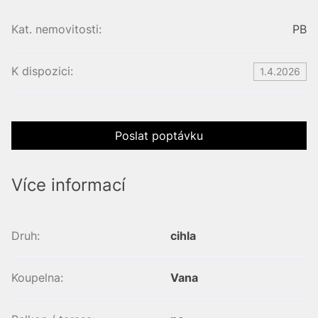
Kat. nemovitosti:
PB
K dispozici:
1.4.2026
Poslat poptávku
Více informací
Druh:
cihla
Koupelna:
Vana