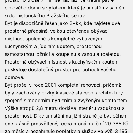
prostor o ploše 71 m² se nachází ve třetím patře
cihlového domu s výtahem, který je umístěn v samém
srdci historického Pražského centra.
Byt je dispozičně řešen jako 2+kk, kde najdete dvě
prostorné předsíně, velkou otevřenou obývací
místnost společně s kompletně vybaveným
kuchyňským a jídelním koutem, prostornou
samostatnou ložnici a koupelnu s vanou a toaletou.
Prostorná obývací místnost s kuchyňským koutem
poskytuje dostatečný prostor pro pohodlí vašeho
domova.
Byt prošel v roce 2001 kompletní renovací, přičemž
byly zachovány prvky klasické stavební architektury
spojené s moderním bydlením a zvýšeným komfortem.
Výška stropů 2,8 metru dodává interiéru vzdušnost a
prostornost. Díky umístění na jižní straně je byt během
dne krásně prosvětlený, cena pronájmu činí 29 385 Kč
za měsíc a nezahrnuje poplatky a služby ve výši 3 195