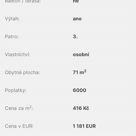
Balkon / terasa:
ne
Výtah:
ano
Patro:
3.
Vlastnictví:
osobní
2
Obytná plocha:
71 m
Poplatky:
6000
2
Cena za m
:
416 Kč
Cena v EUR:
1 181 EUR