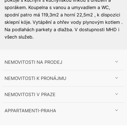
pokoje s kuchyní s kuchyňskou linkou s dřezem a
sporákem. Koupelna s vanou a umyvadlem a WC,
spodní patro má 119,3m2 a horní 22,5m2 , k dispozici
sklepní kóje. Vytápění a ohřev vody plynovým kotlem .
Na podlahách parkety a dlažba. V dostupnosti MHD i
všech služeb.
NEMOVITOSTI NA PRODEJ
NEMOVITOSTI K PRONÁJMU
NEMOVITOSTI V PRAZE
APPARTAMENTI-PRAHA