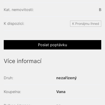
Kat. nemovitosti:
B
K dispozici:
K Pronájmu Ihned
Poslat poptávku
Více informací
Druh:
nezařízený
Koupelna:
Vana