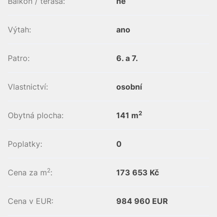
Balkon / terasa:
ne
Výtah:
ano
Patro:
6. a 7.
Vlastnictví:
osobní
2
Obytná plocha:
141 m
Poplatky:
0
2
Cena za m
:
173 653 Kč
Cena v EUR:
984 960 EUR