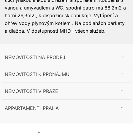
kuchyňskou linkou s dřezem a sporákem. Koupelna s
vanou a umyvadlem a WC, spodní patro má 88,2m2 a
horní 26,3m2 , k dispozici sklepní kóje. Vytápění a
ohřev vody plynovým kotlem . Na podlahách parkety
a dlažba. V dostupnosti MHD i všech služeb.
NEMOVITOSTI NA PRODEJ
NEMOVITOSTI K PRONÁJMU
NEMOVITOSTI V PRAZE
APPARTAMENTI-PRAHA