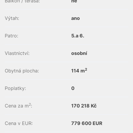
Balkon / terasa:
ne
Výtah:
ano
Patro:
5.a 6.
Vlastnictví:
osobní
2
Obytná plocha:
114 m
Poplatky:
0
2
Cena za m
:
170 218 Kč
Cena v EUR:
779 600 EUR