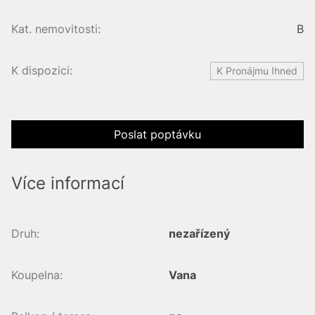
Kat. nemovitosti:
B
K dispozici:
K Pronájmu Ihned
Poslat poptávku
Více informací
Druh:
nezařízený
Koupelna:
Vana